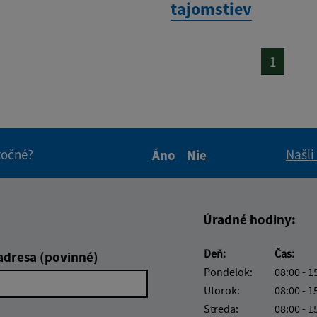
tajomstiev
1
itočné?
Našli
Áno
Nie
Boli tieto informácie pre 
Boli tieto informáci
Úradné hodiny:
Deň:
Čas:
adresa (povinné)
Pondelok:
08:00 - 1
Utorok:
08:00 - 1
Streda:
08:00 - 1