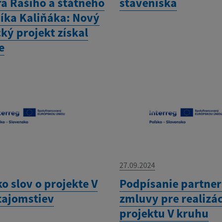
ra Rašiho a štátneho
staveniska
íka Kaliňáka: Nový
cký projekt získal
e
27.09.2024
o slov o projekte V
Podpísanie partner
tajomstiev
zmluvy pre realizá
projektu V kruhu