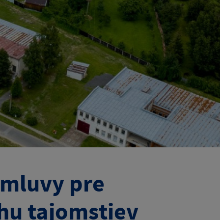
zmluvy pre
uhu tajomstiev