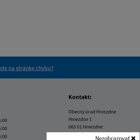
 ste na stránke chybu?
vás užitočné?
e pre vás užitočné?
Kontakt:
Obecný úrad Hniezdne
Hniezdne 1
5:00
065 01 Hniezdne
5:00
5:00
Nezobrazovať
info@hniezdne.sk