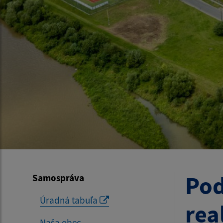
Pod
Samospráva
Úradná tabuľa
rea
Naša obec