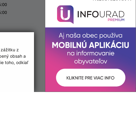
5:00
+421 52 432 30 36
5:00
IČO: 00329886
 zážitku z
obený obsah a
e toho, odkiaľ