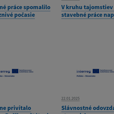
né práce spomalilo
V kruhu tajomstiev
znivé počasie
stavebné práce na
22.01.2025
ne privítalo
Slávnostné odovzd