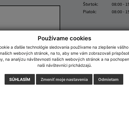
Štvrtok:
08:00 - 1
Piatok:
08:00 - 1
Používame cookies
okie a ďalšie technológie sledovania používame na zlepšenie vášho
 našich webových stránok, na to, aby sme vám zobrazovali prispôs
Google reCaptcha Response
Odoslať správu
my, na analýzu návštevnosti našich webových stránok a na pochopeni
naši návštevníci prichádzajú.
SÚHLASÍM
Zmeniť moje nastavenia
Odmietam