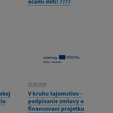
očami detí! ????
02.09.2024
skej
V kruhu tajomstiev -
ciu
podpísanie zmluvy o
financovaní projetku