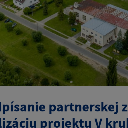
písanie partnerskej 
lizáciu projektu V kr