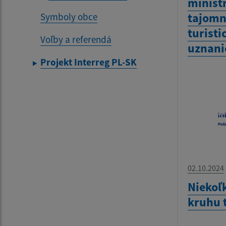
minist
tajomn
Symboly obce
turisti
Voľby a referendá
uznani
Projekt Interreg PL-SK
02.10.2024
Niekoľk
kruhu 