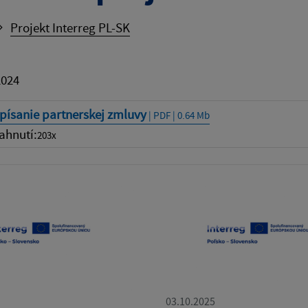
Projekt Interreg PL-SK
2024
písanie partnerskej zmluvy
| PDF | 0.64 Mb
ahnutí:
203x
03.10.2025