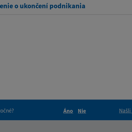
nie o ukončení podnikania
itočné?
Našli
Áno
Nie
Boli tieto informácie pre 
Boli tieto informáci