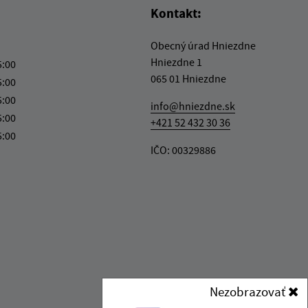
Kontakt:
Obecný úrad Hniezdne
Hniezdne 1
5:00
065 01 Hniezdne
5:00
5:00
info@hniezdne.sk
5:00
+421 52 432 30 36
5:00
IČO: 00329886
Nezobrazovať