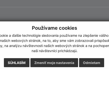
Používame cookies
okie a ďalšie technológie sledovania používame na zlepšenie vášho
 našich webových stránok, na to, aby sme vám zobrazovali prispôs
my, na analýzu návštevnosti našich webových stránok a na pochopeni
naši návštevníci prichádzajú.
SÚHLASÍM
Zmeniť moje nastavenia
Odmietam
Rýchle odkazy:
Aktualiz
nku
Naša obec
04.08.2026 