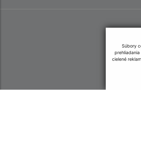
Súbory co
prehliadania
cielené rekla
Informácie o stránke:
Navigácia:
Vyhlásenie o prístupnosti
Vytlačiť aktuálnu strá