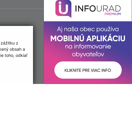
 zážitku z
obený obsah a
e toho, odkiaľ
ované:
Správca obsahu:
12:28 hod.
Správca obsahu je Obec