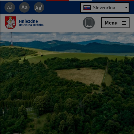
Jazyk
Slovenčina
Hniezdne
Menu
Oficiálna stránka