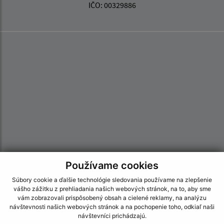
IČO: 00329886
Používame cookies
Súbory cookie a ďalšie technológie sledovania používame na zlepšenie
vášho zážitku z prehliadania našich webových stránok, na to, aby sme
Informácie o stránke:
vám zobrazovali prispôsobený obsah a cielené reklamy, na analýzu
návštevnosti našich webových stránok a na pochopenie toho, odkiaľ naši
Vyhlásenie o prístupnosti
návštevníci prichádzajú.