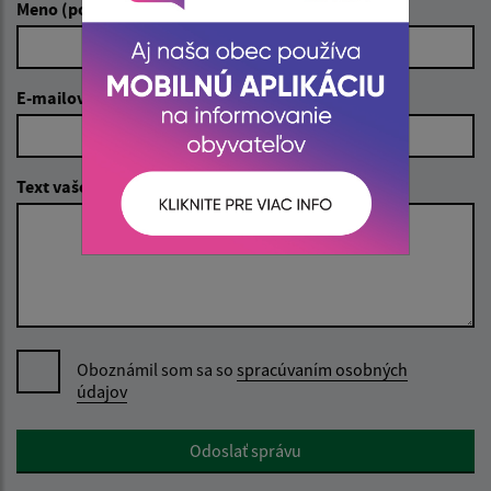
Životné prostredie
Meno (povinné)
Evidencia samostatne hospodáriacich roľníkov (SHR)
Evidencia psov
E-mailová adresa (povinné)
Pre podnikateľov
Cenník
Text vašej správy (povinné)
Iné
Oboznámil som sa so
spracúvaním osobných
údajov
Google reCaptcha Response
Odoslať správu