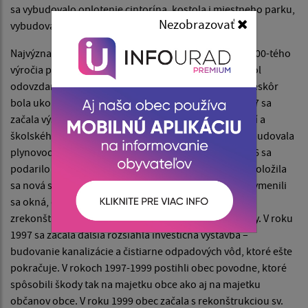
sa vybudovalo oplotenie cintorína, kostola i miestneho parku,
Nezobrazovať
vybudovali sa dláždené rigoly a športový areál obce.
Najvýznamnejšou udalosťou v roku 1975 boli oslavy 700-tého
výročia prvej zmienky o obci Hniezdne. V roku 1982 bol
odovzdaný do prevádzky nový kultúrny dom. O rok neskôr
bola ukončená výstavba školských dielní a v roku 1987 sa
začala výstavba budovy materskej školy, detských jaslí a
školského stravovania. V rokoch 1992 – 1994 obec vybudovala
plynovod pre cca 350 domácností. V rokoch 1995-1996 sa
podarilo zrekonštruovať budovu obecného úradu – položila
sa nová strešná krytina, vymenili sa elektrorozvody, vymenili
sa okná, dvere, položili sa nové podlahy, dlažby a
zrekonštruovala sa fasáda budovy a vnútorné omietky. V roku
1997 sa začala ďalšia rozsiahla investičná výstavba –
budovanie kanalizácie a čistiarne odpadových vôd, ktoré ešte
pokračuje. V rokoch 1997-1999 postihli obec povodne, ktoré
spôsobili škody tak na majetku obce ako aj na majetku
občanov obce. V roku 1999 obec začala s rekonštrukciou sv.