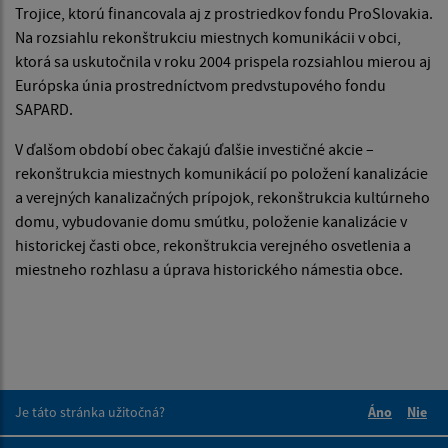
Trojice, ktorú financovala aj z prostriedkov fondu ProSlovakia.
Na rozsiahlu rekonštrukciu miestnych komunikácii v obci,
ktorá sa uskutočnila v roku 2004 prispela rozsiahlou mierou aj
Európska únia prostredníctvom predvstupového fondu
SAPARD.
V ďalšom období obec čakajú ďalšie investičné akcie –
rekonštrukcia miestnych komunikácií po položení kanalizácie
a verejných kanalizačných prípojok, rekonštrukcia kultúrneho
domu, vybudovanie domu smútku, položenie kanalizácie v
historickej časti obce, rekonštrukcia verejného osvetlenia a
miestneho rozhlasu a úprava historického námestia obce.
Je táto stránka užitočná?
Áno
Nie
Boli tieto 
Boli 