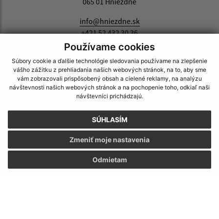
065 01 Hniezdne
info@hniezdne.sk
+421 52 432 30 36
Používame cookies
IČO: 00329886
Súbory cookie a ďalšie technológie sledovania používame na zlepšenie
vášho zážitku z prehliadania našich webových stránok, na to, aby sme
vám zobrazovali prispôsobený obsah a cielené reklamy, na analýzu
návštevnosti našich webových stránok a na pochopenie toho, odkiaľ naši
návštevníci prichádzajú.
SÚHLASÍM
Zmeniť moje nastavenia
Odmietam