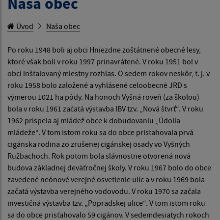
Naša obec
Úvod
Naša obec
Po roku 1948 boli aj obci Hniezdne zoštátnené obecné lesy,
ktoré však boli v roku 1997 prinavrátené. V roku 1951 bol v
obci inštalovaný miestny rozhlas. O sedem rokov neskôr, t. j. v
roku 1958 bolo založené a vyhlásené celoobecné JRD s
výmerou 1021 ha pôdy. Na honoch Vyšná roveň (za školou)
bola v roku 1961 začatá výstavba IBV tzv. „Nová štvrť“. V roku
1962 prispela aj mládež obce k dobudovaniu „Údolia
mládeže“. V tom istom roku sa do obce prisťahovala prvá
cigánska rodina zo zrušenej cigánskej osady vo Vyšných
Ružbachoch. Rok potom bola slávnostne otvorená nová
budova základnej deväťročnej školy. V roku 1967 bolo do obce
zavedené neónové verejné osvetlenie ulíc a v roku 1969 bola
začatá výstavba verejného vodovodu. V roku 1970 sa začala
investičná výstavba tzv. „Popradskej ulice“. V tom istom roku
sa do obce prisťahovalo 59 cigánov. V sedemdesiatych rokoch