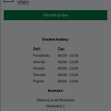
údajov
Google reCaptcha Response
Odoslať správu
Úradné hodiny:
Deň:
Čas:
Pondelok:
08:00 - 15:00
Utorok:
08:00 - 15:00
Streda:
08:00 - 15:00
Štvrtok:
08:00 - 15:00
Piatok:
08:00 - 15:00
Kontakt:
Obecný úrad Hniezdne
Hniezdne 1