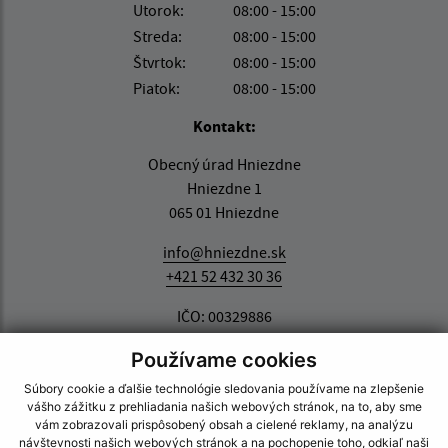
Utorok:
08:00 - 15:00
Streda:
08:00 - 15:00
Štvrtok:
08:00 - 15:00
Piatok:
08:00 - 15:00
Kontakt:
Obecný úrad Hniezdne
Hniezdne 1
065 01 Hniezdne
info@hniezdne.sk
+421 52 432 30 36
IČO: 00329886
Používame cookies
Súbory cookie a ďalšie technológie sledovania používame na zlepšenie
vášho zážitku z prehliadania našich webových stránok, na to, aby sme
vám zobrazovali prispôsobený obsah a cielené reklamy, na analýzu
návštevnosti našich webových stránok a na pochopenie toho, odkiaľ naši