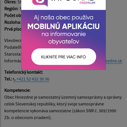
Okres
: Stará Ľubovňa
Región
: Spišský
Počet obyvateľov
: 1445
Rozloha
: 1798 ha
Prvá písomná zmienka
: v roku 1286
Všeobecné informácie:
info@hniezdne.sk
Podateľňa:
podatelna@hniezdne.sk
Starosta:
starosta@hniezdne.sk
Informácie o napĺňaní webového sídla:
admin@hniezdne.sk
Telefonický kontakt:
Tel.:
+421 52 432 30 36
Kompetencie
:
Obec Hniezdne je samostatný územný samosprávny a správny
celok Slovenskej republiky, ktorý svoje samosprávne
kompetencie vykonáva samostatne (zákon SNR č. 369/1990
Zb. o obecnom zriadení).