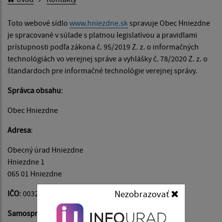
Toto webové sídlo
www.hniezdne.sk
spravuje Obec Hniezdne
je spracované v súlade s platnou legislatívou a pravidlami
prístupnosti podľa zákona č. 95/2019 Z. z. o informačných
technológiách vo verejnej správe a vyhlášky č. 78/2020 Z. z. o
štandardoch pre informačné technológie verejnej správy.
Správca obsahu
:
Obec Hniezdne
Adresa
:
Obecný úrad Hniezdne
Hniezdne 1
065 01 Hniezdne
Nezobrazovať
IČO
: 00329886
Samosprávny kraj
: Prešovský