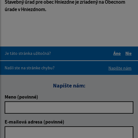
Stavebný úrad pre obec Hniezdne je zriadený na Obecnom
úrade v Hniezdnom.
Je táto stránka užitočná?
Áno
Nie
Boli tieto 
Boli 
Našli ste na stránke chybu?
Napíšte nám
Napíšte nám:
Meno (povinné)
E-mailová adresa (povinné)