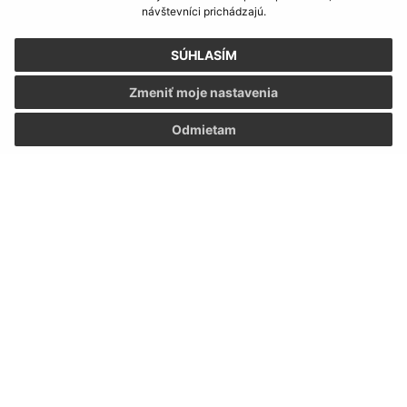
návštevníci prichádzajú.
SÚHLASÍM
Zmeniť moje nastavenia
Odmietam
Informácie o stránke:
Vyhlásenie o prístupnosti
Autorské práva
Ochrana osobných údajov
Navigácia:
Vytlačiť aktuálnu stránku
Mapa stránok