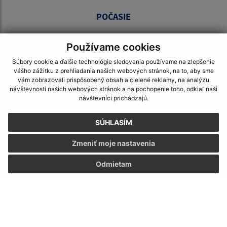
POČASIE
Používame cookies
Súbory cookie a ďalšie technológie sledovania používame na zlepšenie
vášho zážitku z prehliadania našich webových stránok, na to, aby sme
ODKAZY
vám zobrazovali prispôsobený obsah a cielené reklamy, na analýzu
návštevnosti našich webových stránok a na pochopenie toho, odkiaľ naši
návštevníci prichádzajú.
SÚHLASÍM
Zmeniť moje nastavenia
Odmietam