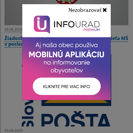
Nezobrazovať
08.06.2026
Žiadosť o poskytnutie dotácie na stravu pre dieťa MŠ
v poslednom ročníku a pre žiakov ZŠ
05.06.2026