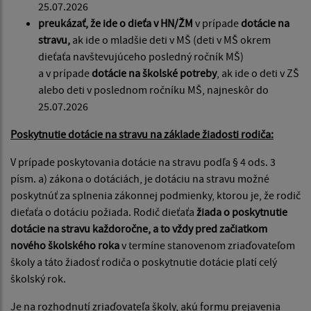
25.07.2026
preukázať, že ide o dieťa v HN/ŽM
v prípade
dotácie na
stravu,
ak ide o mladšie deti v MŠ (deti v MŠ okrem
dieťaťa navštevujúceho posledný ročník MŠ)
a v prípade
d
otácie na školské potreby
, ak ide o deti v ZŠ
alebo deti v poslednom ročníku MŠ, najneskôr do
25.07.2026
Poskytnutie dotácie na stravu na základe žiadosti rodiča:
V prípade poskytovania dotácie na stravu podľa § 4 ods. 3
písm. a) zákona o dotáciách, je dotáciu na stravu možné
poskytnúť za splnenia zákonnej podmienky, ktorou je, že rodič
dieťaťa o dotáciu požiada. Rodič dieťaťa
žiada o poskytnutie
dotácie na stravu
každoročne, a to vždy pred začiatkom
nového školského roka
v termíne stanovenom zriaďovateľom
školy a táto žiadosť rodiča o poskytnutie dotácie platí celý
školský rok.
Je na rozhodnutí zriaďovateľa školy, akú formu prejavenia