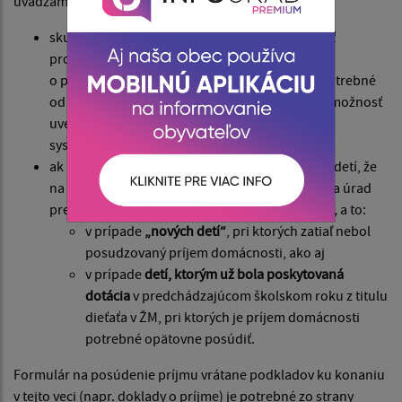
uvádzame, že:
skutočnosť, či ide o
dieťa v HN
je možné si overiť
prostredníctvom portálu Over Si, t.j. potvrdenie
o poskytovaní pomoci v hmotnej núdzi nie je potrebné
od rodiča dieťaťa vyžadovať, ak má zriaďovateľ možnosť
uvedené overiť prostredníctvom informačných
systémov,
ak ide o
dieťa v ŽM
zriaďovateľ usmerní rodičov detí, že
na posúdenie príjmu domácnosti je potrebné na úrad
predložiť tlačivo
Formulár na posúdenie príjmu,
a to:
v prípade
„nových detí“
, pri ktorých zatiaľ nebol
posudzovaný príjem domácnosti, ako aj
v prípade
detí, ktorým už bola poskytovaná
dotácia
v predchádzajúcom školskom roku z titulu
dieťaťa v ŽM, pri ktorých je príjem domácnosti
potrebné opätovne posúdiť.
Formulár na posúdenie príjmu vrátane podkladov ku konaniu
v tejto veci (napr. doklady o príjme) je potrebné zo strany