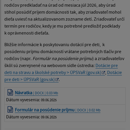
rodičov predkladať na úrad od mesiaca júl 2026, aby úrad
stihol posúdiť príjem domácnosti tak, aby zriaďovateľ mohol
dieťa uviesť na aktualizovanom zozname detí. Zriaďovateľ určí
termín pre rodičov, kedy je mu potrebné predložiť podklady
k oprávnenosti dieťaťa.
Bližšie informácie k poskytovaniu dotácií pre deti, k
posúdeniu príjmu domácností vrátane potrebných tlačív pre
rodičov (napr.
Formulár na posúdenie príjmu
) a zriaďovateľov
škôl sú zverejnené na webovom sídle ústredia:
Dotácie pre
deti na stravu a školské potreby > ÚPSVaR (gov.sk)
,
Dotácie
pre deti > ÚPSVaR (gov.sk)
.
Návratka
| DOCX | 0.03 Mb
Dátum vyvesenia:
09.06.2025
Formulár na posúdenie príjmu
| DOCX | 0.02 Mb
Dátum vyvesenia:
09.06.2025