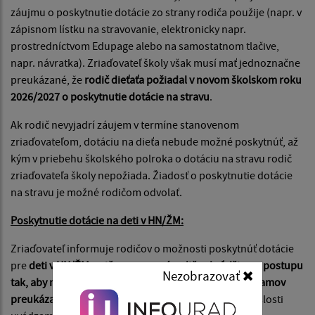
záujmu o poskytnutie dotácie zo strany rodiča použije (napr. v
zápisnom lístku na stravovanie, elektronicky napr.
prostredníctvom Edupage alebo na samostatnom tlačive,
napr. návratka). Zriaďovateľ školy však musí mať jednoznačne
preukázané, že
rodič dieťaťa požiadal v novom školskom roku
2026/2027 o poskytnutie dotácie na stravu
.
Ak rodič nevyjadrí záujem v termíne stanovenom
zriaďovateľom, dotáciu na dieťa nebude možné poskytnúť, až
kým v priebehu školského polroka o dotáciu na stravu rodič
zriaďovateľa školy nepožiada. Žiadosť o poskytnutie dotácie
na stravu je možné rodičom odvolať.
Poskytnutie dotácie na deti v HN/ŽM:
Zriaďovateľ informuje rodičov o možnosti poskytnúť dotácie
pre
deti v HN/ŽM, pričom usmerní rodičov k ďalšiemu postupu
Nezobrazovať
tak, aby mal v čase predloženia aktualizovaných zoznamov
preukázané,
že ide o dieťa v HN alebo ŽM
. V tejto súvislosti