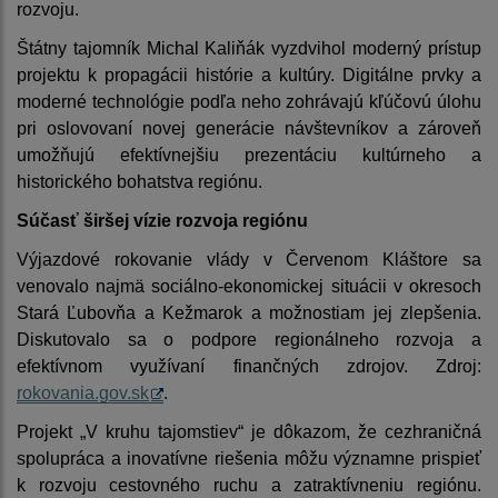
rozvoju.
Štátny tajomník Michal Kaliňák vyzdvihol moderný prístup
projektu k propagácii histórie a kultúry. Digitálne prvky a
moderné technológie podľa neho zohrávajú kľúčovú úlohu
pri oslovovaní novej generácie návštevníkov a zároveň
umožňujú efektívnejšiu prezentáciu kultúrneho a
historického bohatstva regiónu.
Súčasť širšej vízie rozvoja regiónu
Výjazdové rokovanie vlády v Červenom Kláštore sa
venovalo najmä sociálno-ekonomickej situácii v okresoch
Stará Ľubovňa a Kežmarok a možnostiam jej zlepšenia.
Diskutovalo sa o podpore regionálneho rozvoja a
efektívnom využívaní finančných zdrojov. Zdroj:
rokovania.gov.sk
.
Projekt „V kruhu tajomstiev“ je dôkazom, že cezhraničná
spolupráca a inovatívne riešenia môžu významne prispieť
k rozvoju cestovného ruchu a zatraktívneniu regiónu.