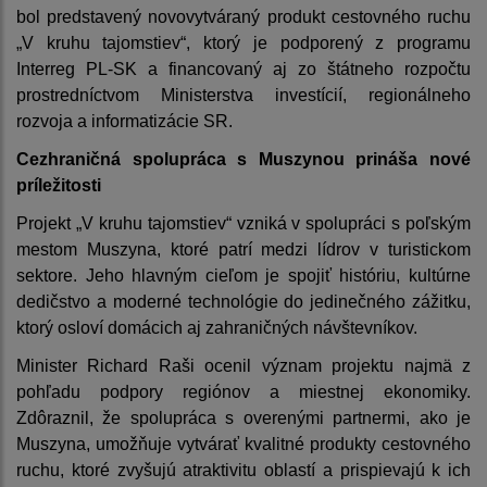
bol predstavený novovytváraný produkt cestovného ruchu
„V kruhu tajomstiev“, ktorý je podporený z programu
Interreg PL-SK a financovaný aj zo štátneho rozpočtu
prostredníctvom Ministerstva investícií, regionálneho
rozvoja a informatizácie SR.
Cezhraničná spolupráca s Muszynou prináša nové
príležitosti
Projekt „V kruhu tajomstiev“ vzniká v spolupráci s poľským
mestom Muszyna, ktoré patrí medzi lídrov v turistickom
sektore. Jeho hlavným cieľom je spojiť históriu, kultúrne
dedičstvo a moderné technológie do jedinečného zážitku,
ktorý osloví domácich aj zahraničných návštevníkov.
Minister Richard Raši ocenil význam projektu najmä z
pohľadu podpory regiónov a miestnej ekonomiky.
Zdôraznil, že spolupráca s overenými partnermi, ako je
Muszyna, umožňuje vytvárať kvalitné produkty cestovného
ruchu, ktoré zvyšujú atraktivitu oblastí a prispievajú k ich