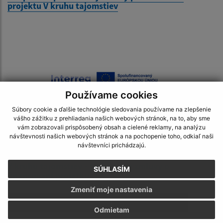
projektu V kruhu tajomstiev
Používame cookies
Súbory cookie a ďalšie technológie sledovania používame na zlepšenie
vášho zážitku z prehliadania našich webových stránok, na to, aby sme
vám zobrazovali prispôsobený obsah a cielené reklamy, na analýzu
návštevnosti našich webových stránok a na pochopenie toho, odkiaľ naši
návštevníci prichádzajú.
02.09.2024
V kruhu tajomstiev - podpísanie zmluvy o
SÚHLASÍM
financovaní projetku
Zmeniť moje nastavenia
1
Odmietam