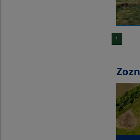
1
Zozn