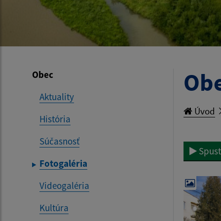
Obe
Obec
Aktuality
Úvod
História
Súčasnosť
Spust
Fotogaléria
Videogaléria
Kultúra