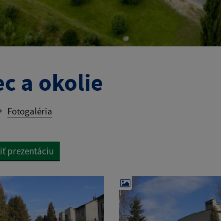
c a okolie
Fotogaléria
iť prezentáciu