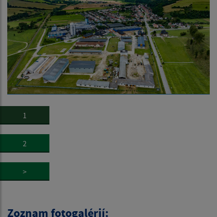
1
2
>
Zoznam fotogalérií: