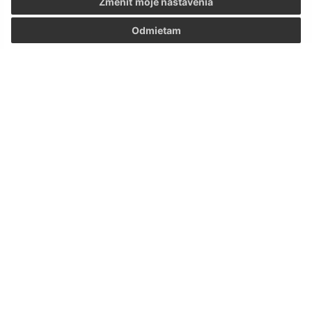
Zmeniť moje nastavenia
Odmietam
Obnova centrálneho kríža na obecnom cintoríne
Obec a okolie