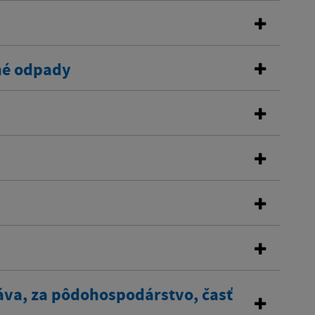
né odpady
áva, za pôdohospodárstvo, časť