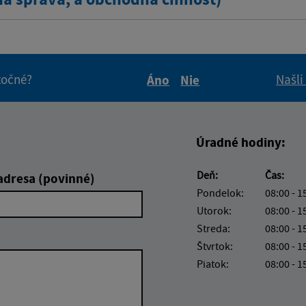
itočné?
Našli
Áno
Nie
Boli tieto informácie pre 
Boli tieto informáci
Úradné hodiny:
Deň:
Čas:
adresa (povinné)
Pondelok:
08:00 - 1
Utorok:
08:00 - 1
Streda:
08:00 - 1
Štvrtok:
08:00 - 1
Piatok:
08:00 - 1