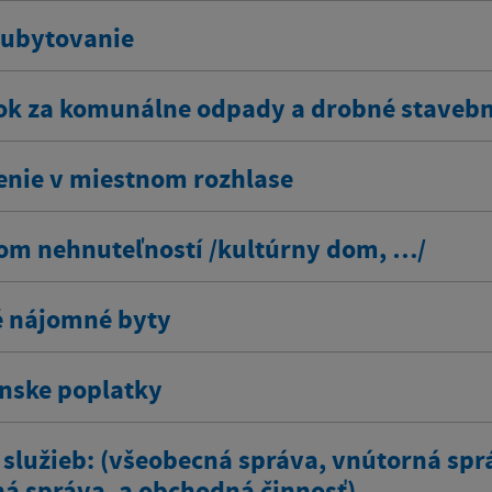
 ubytovanie
ok za komunálne odpady a drobné staveb
enie v miestnom rozhlase
om nehnuteľností /kultúrny dom, …/
 nájomné byty
ínske poplatky
 služieb: (všeobecná správa, vnútorná spr
ná správa, a obchodná činnosť)