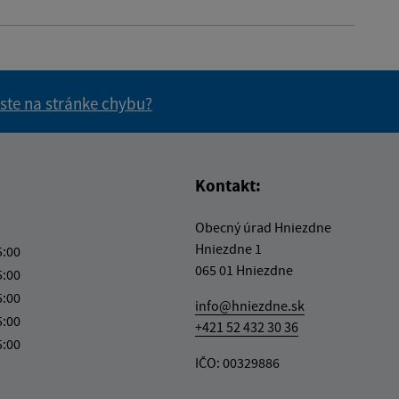
 ste na stránke chybu?
vás užitočné?
e pre vás užitočné?
Kontakt:
Obecný úrad Hniezdne
Hniezdne 1
5:00
065 01 Hniezdne
5:00
5:00
info@hniezdne.sk
5:00
+421 52 432 30 36
5:00
IČO: 00329886