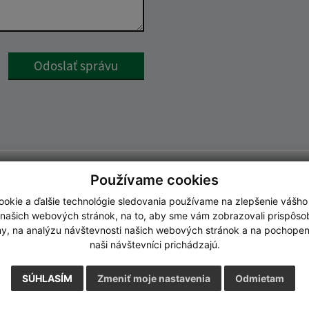
Google reCaptcha Response
Odoslať správu
Používame cookies
okie a ďalšie technológie sledovania používame na zlepšenie vášho
 našich webových stránok, na to, aby sme vám zobrazovali prispôs
my, na analýzu návštevnosti našich webových stránok a na pochopeni
naši návštevníci prichádzajú.
SÚHLASÍM
Zmeniť moje nastavenia
Odmietam