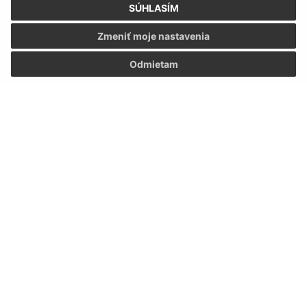
SÚHLASÍM
Oboznámil som sa so
spracúvaním osobných
Zmeniť moje nastavenia
údajov
Odmietam
Google reCaptcha Response
Odoslať správu
Úradné hodiny:
Deň:
Čas:
Pondelok:
08:00 - 15:00
Utorok:
08:00 - 15:00
Streda:
08:00 - 15:00
Štvrtok:
08:00 - 15:00
Piatok:
08:00 - 15:00
Kontakt: