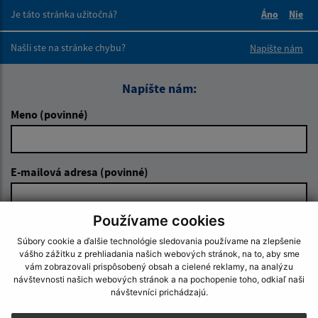
Je táto stránka užitočná?
Áno
Nie
Boli tieto 
Boli 
Našli ste na stránke chybu?
Napíšte nám
Napíšte nám:
Meno (povinné)
E-mailová adresa (povinné)
Používame cookies
Text vašej správy (povinné)
Súbory cookie a ďalšie technológie sledovania používame na zlepšenie
vášho zážitku z prehliadania našich webových stránok, na to, aby sme
vám zobrazovali prispôsobený obsah a cielené reklamy, na analýzu
návštevnosti našich webových stránok a na pochopenie toho, odkiaľ naši
návštevníci prichádzajú.