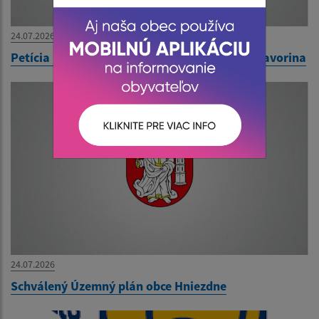
24.07.2026
Petícia proti obnoveniu vojenského obvodu Javorina
24.07.2026
Schválený Územný plán obce Hniezdne