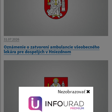
31.07.2026
Oznámenie o zatvorení ambulancie všeobecného
lekára pre dospelých v Hniezdnom
Nezobrazovať