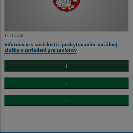
19.01.2026
Informácie v súvislosti s poskytovaním sociálnej
služby v zariadení pre seniorov
1
2
>