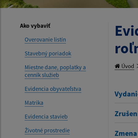
Evi
Ako vybaviť
Overovanie listín
roľ
Stavebný poriadok
Úvod
Miestne dane, poplatky a
cenník služieb
Evidencia obyvateľstva
Vydani
Matrika
Zrušen
Evidencia stavieb
Životné prostredie
Zmena 