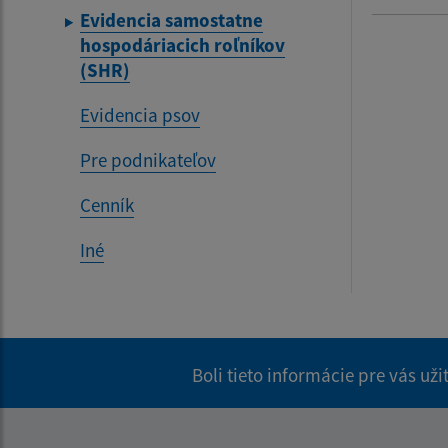
Evidencia samostatne
hospodáriacich roľníkov
(SHR)
Evidencia psov
Pre podnikateľov
Cenník
Iné
Boli tieto informácie pre vás už