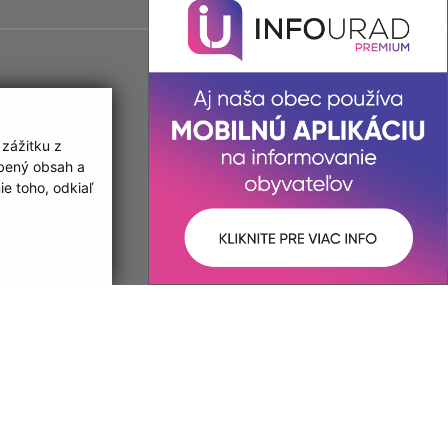
 zážitku z
obený obsah a
e toho, odkiaľ
ované:
Správca obsahu:
08:33 hod.
Správca obsahu je Obec