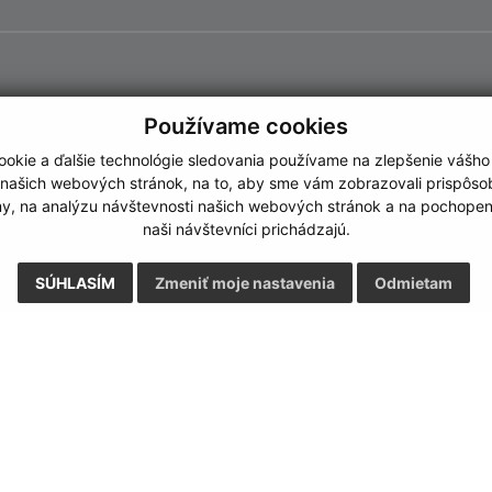
Používame cookies
okie a ďalšie technológie sledovania používame na zlepšenie vášho
 našich webových stránok, na to, aby sme vám zobrazovali prispôs
my, na analýzu návštevnosti našich webových stránok a na pochopeni
naši návštevníci prichádzajú.
SÚHLASÍM
Zmeniť moje nastavenia
Odmietam
Rýchle odkazy:
Aktualiz
nku
Naša obec
06.08.2026 