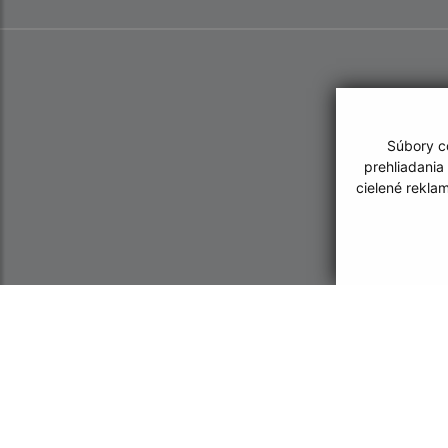
Súbory co
prehliadania
cielené rekla
Informácie o stránke:
Navigácia:
Vyhlásenie o prístupnosti
Vytlačiť aktuálnu strá