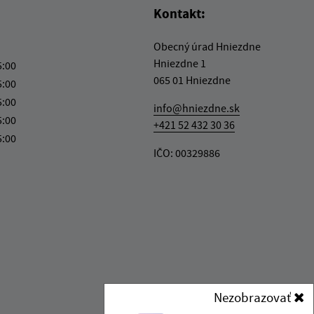
Kontakt:
Obecný úrad Hniezdne
Hniezdne 1
5:00
065 01 Hniezdne
5:00
5:00
info@hniezdne.sk
5:00
+421 52 432 30 36
5:00
IČO: 00329886
Nezobrazovať