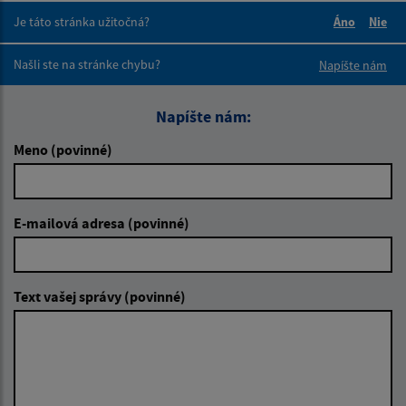
Je táto stránka užitočná?
Áno
Nie
Boli tieto 
Boli 
Našli ste na stránke chybu?
Napíšte nám
Napíšte nám:
Meno (povinné)
E-mailová adresa (povinné)
Text vašej správy (povinné)