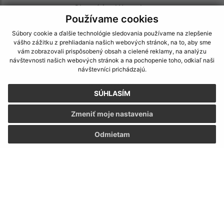
Obecný úrad Hniezdne
Používame cookies
Hniezdne 1
065 01 Hniezdne
Súbory cookie a ďalšie technológie sledovania používame na zlepšenie
vášho zážitku z prehliadania našich webových stránok, na to, aby sme
info@hniezdne.sk
vám zobrazovali prispôsobený obsah a cielené reklamy, na analýzu
návštevnosti našich webových stránok a na pochopenie toho, odkiaľ naši
+421 52 432 30 36
návštevníci prichádzajú.
IČO: 00329886
SÚHLASÍM
Zmeniť moje nastavenia
Odmietam