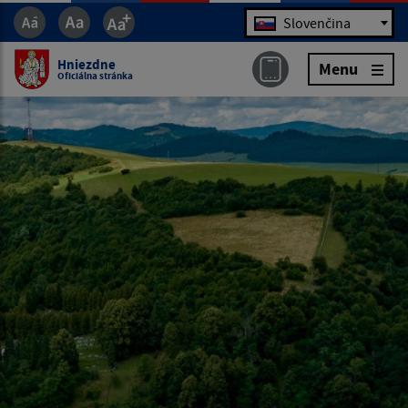
Jazyk
Slovenčina
Hniezdne
Menu
Oficiálna stránka