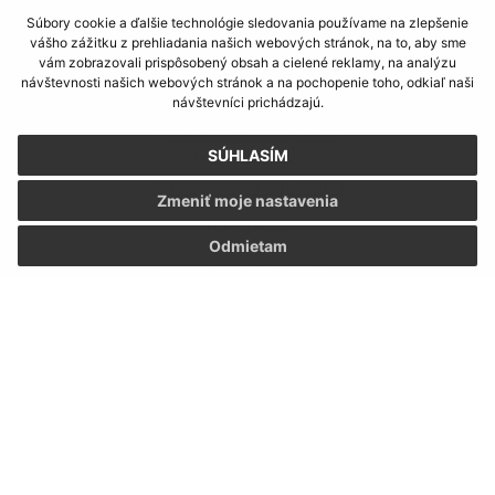
Súbory cookie a ďalšie technológie sledovania používame na zlepšenie
vášho zážitku z prehliadania našich webových stránok, na to, aby sme
vám zobrazovali prispôsobený obsah a cielené reklamy, na analýzu
návštevnosti našich webových stránok a na pochopenie toho, odkiaľ naši
Informácie o stránke:
návštevníci prichádzajú.
Vyhlásenie o prístupnosti
SÚHLASÍM
Autorské práva
Ochrana osobných údajov
Zmeniť moje nastavenia
Navigácia:
Odmietam
Vytlačiť aktuálnu stránku
Mapa stránok
Cookies
Rýchle odkazy:
Naša obec
História
Fotogaléria
Školstvo