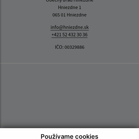
Hniezdne 1
065 01 Hniezdne
info@hniezdne.sk
+421 52 432 30 36
IČO: 00329886
Používame cookies