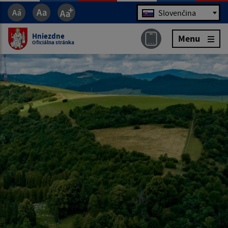
Jazyk
Slovenčina
Hniezdne
Menu
Oficiálna stránka