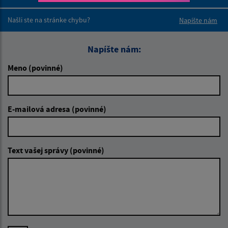
Boli tieto 
Boli 
Našli ste na stránke chybu?
Napíšte nám
Napíšte nám:
Meno (povinné)
E-mailová adresa (povinné)
Text vašej správy (povinné)