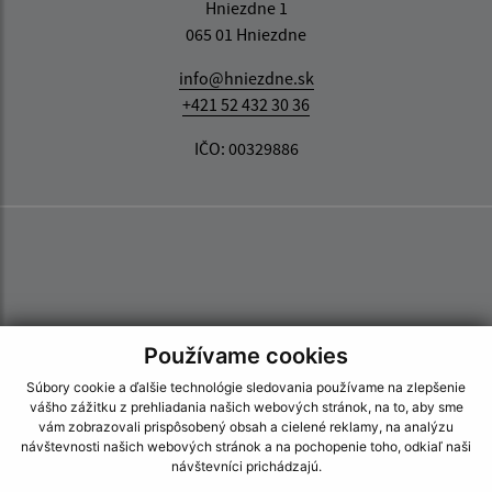
Hniezdne 1
065 01 Hniezdne
info@hniezdne.sk
+421 52 432 30 36
IČO: 00329886
Používame cookies
Súbory cookie a ďalšie technológie sledovania používame na zlepšenie
vášho zážitku z prehliadania našich webových stránok, na to, aby sme
vám zobrazovali prispôsobený obsah a cielené reklamy, na analýzu
návštevnosti našich webových stránok a na pochopenie toho, odkiaľ naši
návštevníci prichádzajú.