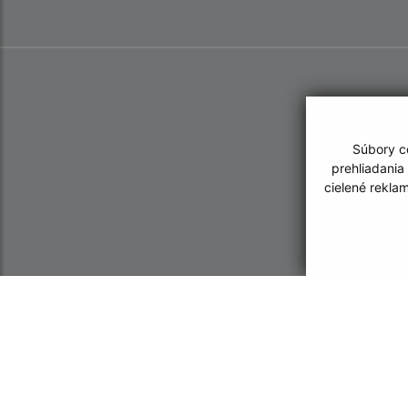
Súbory co
prehliadania
cielené rekla
Informácie o stránke:
Navigácia: