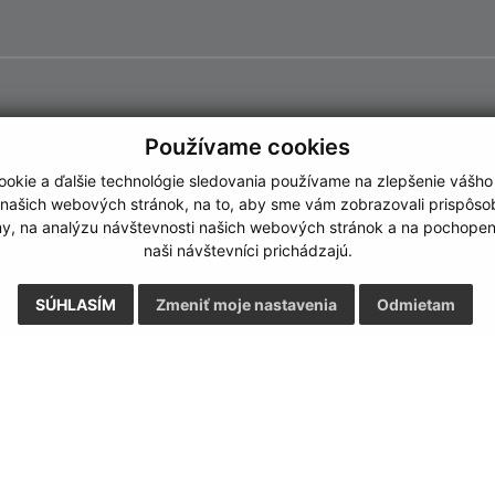
Používame cookies
okie a ďalšie technológie sledovania používame na zlepšenie vášho
 našich webových stránok, na to, aby sme vám zobrazovali prispôs
my, na analýzu návštevnosti našich webových stránok a na pochopeni
naši návštevníci prichádzajú.
SÚHLASÍM
Zmeniť moje nastavenia
Odmietam
Rýchle odkazy:
Aktualiz