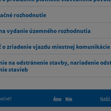
ačné rozhodnutie
na vydanie územného rozhodnutia
ť o zriadenie vjazdu miestnej komunikácie
nie na odstránenie stavby, nariadenie ods
nie stavieb
itočné?
Našli
Áno
Nie
Boli tieto informácie pre 
Boli tieto informáci