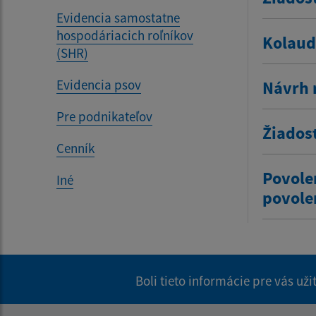
Evidencia samostatne
hospodáriacich roľníkov
Kolaud
(SHR)
Evidencia psov
Návrh 
Pre podnikateľov
Žiados
Cenník
Povole
Iné
povole
Boli tieto informácie pre vás už