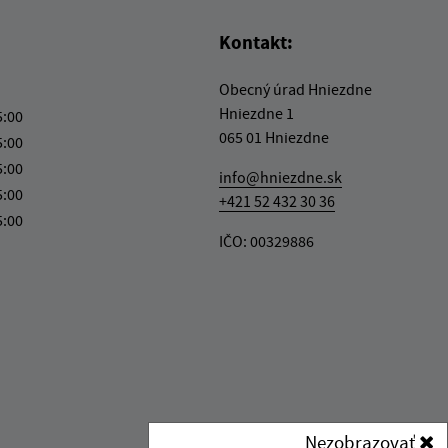
Kontakt:
Obecný úrad Hniezdne
Hniezdne 1
5:00
065 01 Hniezdne
5:00
5:00
info@hniezdne.sk
5:00
+421 52 432 30 36
5:00
IČO: 00329886
Nezobrazovať