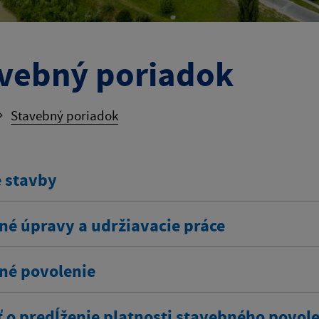
vebný poriadok
Stavebný poriadok
 stavby
né úpravy a udržiavacie práce
né povolenie
ť o predĺženie platnosti stavebného povol