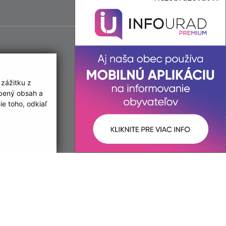
 zážitku z
obený obsah a
e toho, odkiaľ
ované:
Správca obsahu: