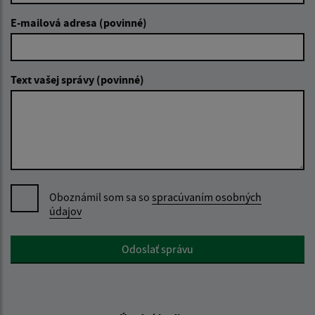
E-mailová adresa (povinné)
Text vašej správy (povinné)
Oboznámil som sa so
spracúvaním osobných
údajov
Google reCaptcha Response
Odoslať správu