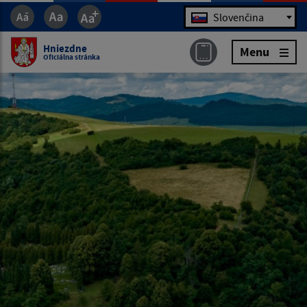
Jazyk
Slovenčina
Hniezdne
Menu
Oficiálna stránka