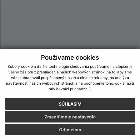
Používame cookies
Súbory cookie a ďalšie technológie sledovania používame na zlepšenie
vášho zážitku z prehliadania našich webových stránok, na to, aby sme
vám zobrazovali prispôsobený obsah a cielené reklamy, na analýzu
návštevnosti našich webových stránok a na pochopenie toho, odkiaľ naši
návštevníci prichádzajú.
Informácie o stránke:
SÚHLASÍM
Vyhlásenie o prístupnosti
Zmeniť moje nastavenia
Autorské práva
Ochrana osobných údajov
Odmietam