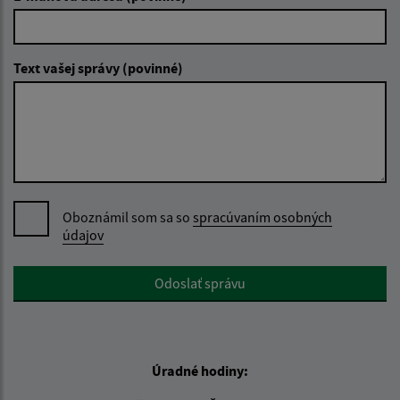
Text vašej správy (povinné)
Oboznámil som sa so
spracúvaním osobných
údajov
Google reCaptcha Response
Odoslať správu
Úradné hodiny: