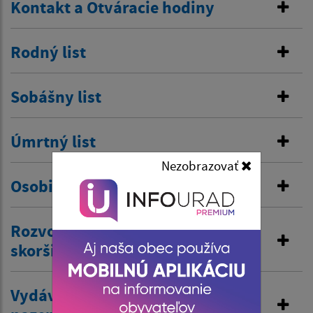
Kontakt a Otváracie hodiny
Rodný list
Sobášny list
Úmrtný list
Nezobrazovať
Osobitná matrika
Rozvod manželstva a prijatie
skoršieho priezviska
Vydávanie výpisov z matriky a