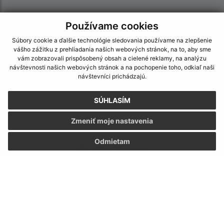
Používame cookies
Súbory cookie a ďalšie technológie sledovania používame na zlepšenie
vášho zážitku z prehliadania našich webových stránok, na to, aby sme
vám zobrazovali prispôsobený obsah a cielené reklamy, na analýzu
návštevnosti našich webových stránok a na pochopenie toho, odkiaľ naši
návštevníci prichádzajú.
SÚHLASÍM
Zmeniť moje nastavenia
Odmietam
Informácie o stránke:
Vyhlásenie o prístupnosti
Autorské práva
Ochrana osobných údajov
Navigácia: