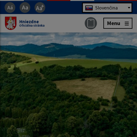
Jazyk
Slovenčina
Hniezdne
Menu
Oficiálna stránka