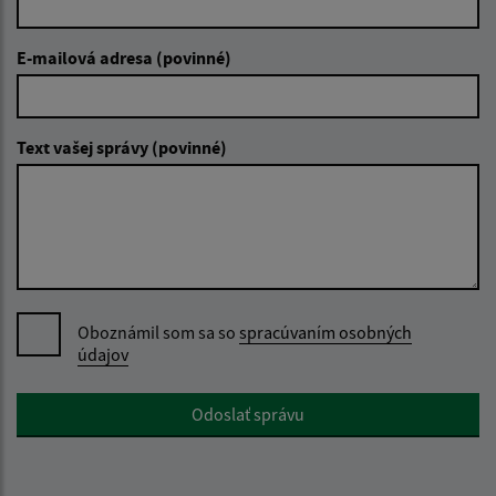
E-mailová adresa (povinné)
Text vašej správy (povinné)
Oboznámil som sa so
spracúvaním osobných
údajov
Google reCaptcha Response
Odoslať správu