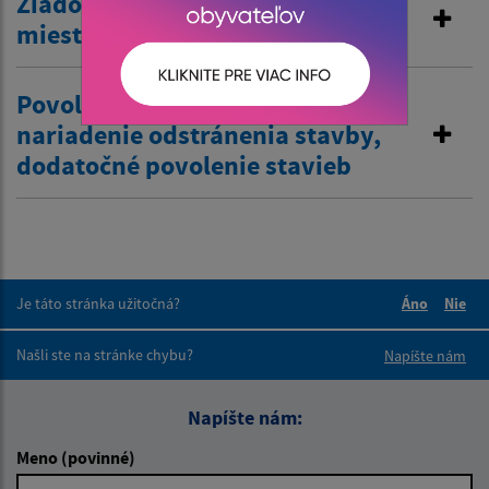
Žiadosť o zriadenie vjazdu
miestnej komunikácie
Povolenie na odstránenie stavby,
nariadenie odstránenia stavby,
dodatočné povolenie stavieb
Je táto stránka užitočná?
Áno
Nie
Boli tieto 
Boli 
Našli ste na stránke chybu?
Napíšte nám
Napíšte nám:
Meno (povinné)