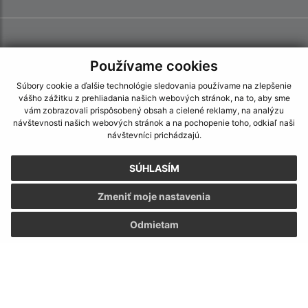
Používame cookies
Súbory cookie a ďalšie technológie sledovania používame na zlepšenie
vášho zážitku z prehliadania našich webových stránok, na to, aby sme
vám zobrazovali prispôsobený obsah a cielené reklamy, na analýzu
návštevnosti našich webových stránok a na pochopenie toho, odkiaľ naši
návštevníci prichádzajú.
SÚHLASÍM
Zmeniť moje nastavenia
Odmietam
Informácie o stránke:
Vyhlásenie o prístupnosti
Autorské práva
Ochrana osobných údajov