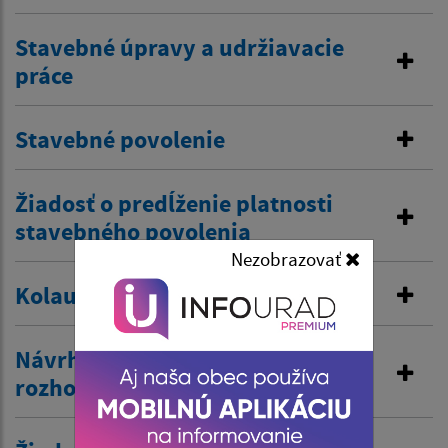
Stavebné úpravy a udržiavacie
práce
Stavebné povolenie
Žiadosť o predĺženie platnosti
stavebného povolenia
Nezobrazovať
Kolaudačné rozhodnutie
Návrh na vydanie územného
rozhodnutia