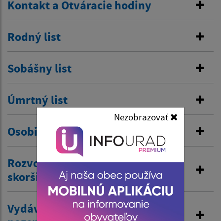
Kontakt a Otváracie hodiny
Rodný list
Sobášny list
Úmrtný list
Nezobrazovať
Osobitná matrika
Rozvod manželstva a prijatie
skoršieho priezviska
Vydávanie výpisov z matriky a