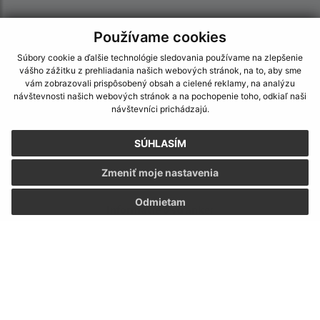
Používame cookies
Súbory cookie a ďalšie technológie sledovania používame na zlepšenie
vášho zážitku z prehliadania našich webových stránok, na to, aby sme
vám zobrazovali prispôsobený obsah a cielené reklamy, na analýzu
návštevnosti našich webových stránok a na pochopenie toho, odkiaľ naši
návštevníci prichádzajú.
SÚHLASÍM
Zmeniť moje nastavenia
Odmietam
Informácie o stránke:
Vyhlásenie o prístupnosti
Autorské práva
Ochrana osobných údajov
Navigácia: