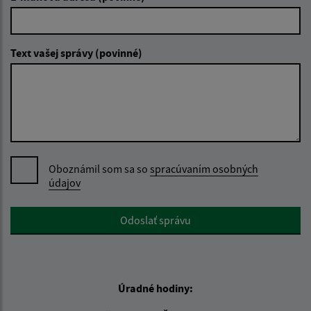
Text vašej správy (povinné)
Oboznámil som sa so
spracúvaním osobných
údajov
Google reCaptcha Response
Odoslať správu
Úradné hodiny: